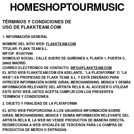
HOME
SHOP
TOUR
MUSIC
TÉRMINOS Y CONDICIONES DE
USO DE FLAKKTEAM.COM
1. INFORMACIÓN GENERAL
NOMBRE DEL SITIO WEB:
FLAKKTEAM.COM
TITULAR: FLAKK TEAM S.L.
NIF/CIF: B10577096
DOMICILIO SOCIAL: CALLE SUERO DE QUIÑONES 4, PLANTA 1, PUERTA C,
28002 MADRID.
CORREO ELECTRÓNICO DE CONTACTO:
INFO@FLAKKTEAM.COM
EL SITIO WEB FLAKKTEAM.COM (EN ADELANTE, “LA PLATAFORMA” O “LA
WEB”) ES PROPIEDAD DE FLAKK TEAM, S.L. Y ESTÁ DISEÑADO PARA
OFRECER INFORMACIÓN SOBRE GIRAS, MERCHANDISING, MÚSICA Y DEMÁS
INFORMACIÓN RELEVANTE DEL ARTISTA RELS B. AL ACCEDER O UTILIZAR
ESTE SITIO WEB, USTED ACEPTA CUMPLIR CON LOS PRESENTES
TÉRMINOS Y CONDICIONES.
2. OBJETO Y FINALIDAD DE LA PLATAFORMA
EL SITIO WEB PROPORCIONA A LOS USUARIOS INFORMACIÓN SOBRE
GIRAS, MERCHANDISING, MÚSICA Y DEMÁS INFORMACIÓN RELEVANTE DEL
ARTISTA RELS B. LA WEB NO VENDE PRODUCTOS DE MANERA DIRECTA,
REDIRECCIONA A WEB OFICIALES DE TERCEROS PARA LA COMPRA DE
PRODUCTOS DE MERCH O ENTRADAS.