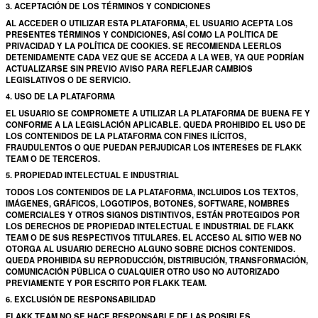
3. ACEPTACIÓN DE LOS TÉRMINOS Y CONDICIONES
AL ACCEDER O UTILIZAR ESTA PLATAFORMA, EL USUARIO ACEPTA LOS
PRESENTES TÉRMINOS Y CONDICIONES, ASÍ COMO LA POLÍTICA DE
PRIVACIDAD Y LA POLÍTICA DE COOKIES. SE RECOMIENDA LEERLOS
DETENIDAMENTE CADA VEZ QUE SE ACCEDA A LA WEB, YA QUE PODRÍAN
ACTUALIZARSE SIN PREVIO AVISO PARA REFLEJAR CAMBIOS
LEGISLATIVOS O DE SERVICIO.
4. USO DE LA PLATAFORMA
EL USUARIO SE COMPROMETE A UTILIZAR LA PLATAFORMA DE BUENA FE Y
CONFORME A LA LEGISLACIÓN APLICABLE. QUEDA PROHIBIDO EL USO DE
LOS CONTENIDOS DE LA PLATAFORMA CON FINES ILÍCITOS,
FRAUDULENTOS O QUE PUEDAN PERJUDICAR LOS INTERESES DE FLAKK
TEAM O DE TERCEROS.
5. PROPIEDAD INTELECTUAL E INDUSTRIAL
TODOS LOS CONTENIDOS DE LA PLATAFORMA, INCLUIDOS LOS TEXTOS,
IMÁGENES, GRÁFICOS, LOGOTIPOS, BOTONES, SOFTWARE, NOMBRES
COMERCIALES Y OTROS SIGNOS DISTINTIVOS, ESTÁN PROTEGIDOS POR
LOS DERECHOS DE PROPIEDAD INTELECTUAL E INDUSTRIAL DE FLAKK
TEAM O DE SUS RESPECTIVOS TITULARES. EL ACCESO AL SITIO WEB NO
OTORGA AL USUARIO DERECHO ALGUNO SOBRE DICHOS CONTENIDOS.
QUEDA PROHIBIDA SU REPRODUCCIÓN, DISTRIBUCIÓN, TRANSFORMACIÓN,
COMUNICACIÓN PÚBLICA O CUALQUIER OTRO USO NO AUTORIZADO
PREVIAMENTE Y POR ESCRITO POR FLAKK TEAM.
6. EXCLUSIÓN DE RESPONSABILIDAD
FLAKK TEAM NO SE HACE RESPONSABLE DE LAS POSIBLES